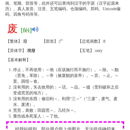
画、笔顺、部首等，此外还可以查询到汉字的字源（汉字起源来
历）、真人发音、注音、五笔编码、仓颉编码、郑码、Unicode编
码、四角号码等等。
废
[fèi]
【繁体】:廢
【部首】:广
【总笔画数】:8
【异体字】:
廃
廢
【五笔】:onty
【基本解释】:
停止，不再使用：～弛（应该施行而不施行）。～除。～黜
（罢免，革除）。～帝（被废黜的皇帝）。～弃。～止。～
置。因噎～食。
没有用的，失去效用的：～话。～品。～墟（受到破坏之后
变成荒芜的地方）。
没有用的东西：修旧利～。利用“三～”（“三废”，废气、废
水、废渣）。
荒芜，衰败：田园荒～。几经兴～。
重伤或杀死某人：～了他。
经我站研判，部分用户所上传图片，无法提供确切来