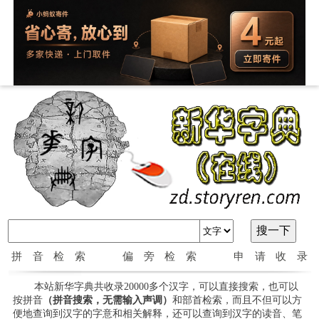
拼音检索
偏旁检索
申请收录
本站新华字典共收录20000多个汉字，可以直接搜索，也可以
按拼音
（拼音搜索，无需输入声调）
和部首检索，而且不但可以方
便地查询到汉字的字意和相关解释，还可以查询到汉字的读音、笔