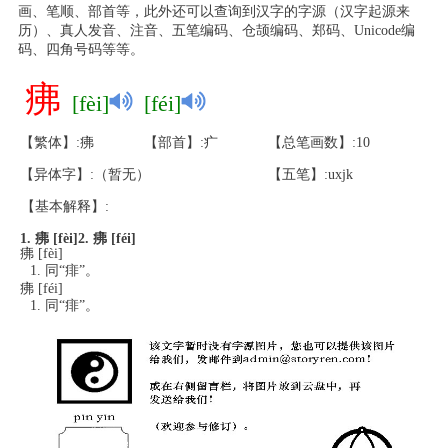
画、笔顺、部首等，此外还可以查询到汉字的字源（汉字起源来
历）、真人发音、注音、五笔编码、仓颉编码、郑码、Unicode编
码、四角号码等等。
疿
[fèi]
[féi]
【繁体】:疿
【部首】:疒
【总笔画数】:10
【异体字】:（暂无）
【五笔】:uxjk
【基本解释】:
1. 疿 [fèi]
2. 疿 [féi]
疿 [fèi]
同“痱”。
疿 [féi]
同“痱”。