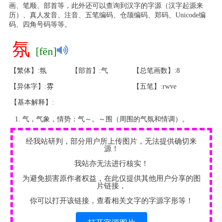
画、笔顺、部首等，此外还可以查询到汉字的字源（汉字起源来
历）、真人发音、注音、五笔编码、仓颉编码、郑码、Unicode编
码、四角号码等等。
氛
[fēn]
【繁体】:氛
【部首】:气
【总笔画数】:8
【异体字】:
雰
【五笔】:rwve
【基本解释】:
气，气象，情势：气～。～围（周围的气氛和情调）。
经我站研判，部分用户所上传图片，无法提供确切来
源！
我站亦无法进行核实！
为避免损害原作者权益，在此仅提供其他用户分享的图
片链接，
你可以打开该链接，查看相关文字的字源字形等！