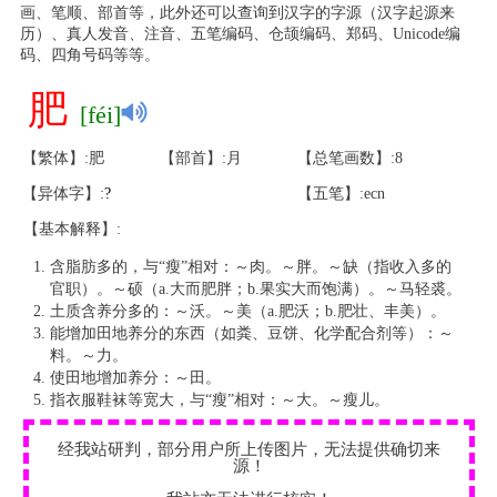
画、笔顺、部首等，此外还可以查询到汉字的字源（汉字起源来
历）、真人发音、注音、五笔编码、仓颉编码、郑码、Unicode编
码、四角号码等等。
肥
[féi]
【繁体】:肥
【部首】:月
【总笔画数】:8
【异体字】:
?
【五笔】:ecn
【基本解释】:
含脂肪多的，与“瘦”相对：～肉。～胖。～缺（指收入多的
官职）。～硕（a.大而肥胖；b.果实大而饱满）。～马轻裘。
土质含养分多的：～沃。～美（a.肥沃；b.肥壮、丰美）。
能增加田地养分的东西（如粪、豆饼、化学配合剂等）：～
料。～力。
使田地增加养分：～田。
指衣服鞋袜等宽大，与“瘦”相对：～大。～瘦儿。
经我站研判，部分用户所上传图片，无法提供确切来
源！