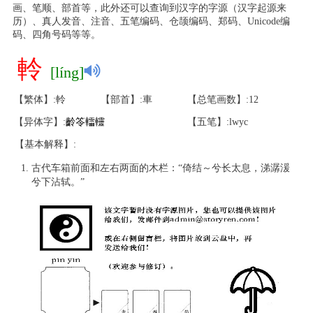
画、笔顺、部首等，此外还可以查询到汉字的字源（汉字起源来
历）、真人发音、注音、五笔编码、仓颉编码、郑码、Unicode编
码、四角号码等等。
軨
[líng]
【繁体】:軨
【部首】:車
【总笔画数】:12
【异体字】:
齡
笭
䡼
䡿
【五笔】:lwyc
【基本解释】:
古代车箱前面和左右两面的木栏：“倚结～兮长太息，涕潺湲
兮下沾轼。”