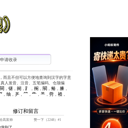
申请收录
，而且不但可以方便地查询到汉字的字意
、真人发音、注音、五笔编码、仓颉编
䦟
䦃
䦷
⻊
䦶
䦛
䲠
䲢
，
，
，
，
，
，
，
，
⺳
䌷
⺶
⺮
⺧
⺷
䓖
䙌
，
，
，
，
，
，
，
，