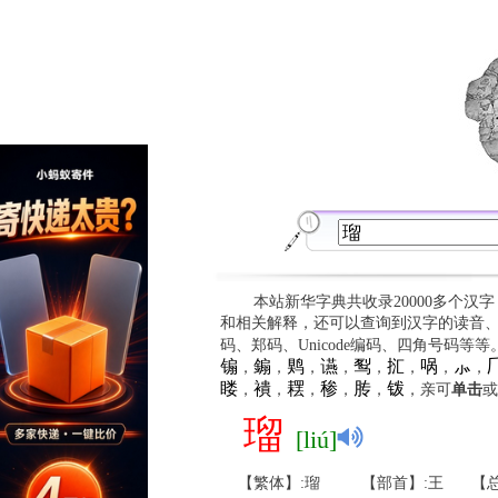
本站新华字典共收录20000多个汉
和相关解释，还可以查询到汉字的读音
码、郑码、Unicode编码、四角号码等
䦂
䥇
䴗
䜩
䴕
㧟
㖞
⺗

，
，
，
，
，
，
，
，
䁖
䙡
䎬
䅟
䏝
䥽
，
，
，
，
，
，亲可
单击
或
瑠
[liú]
【繁体】:瑠
【部首】:王
【总