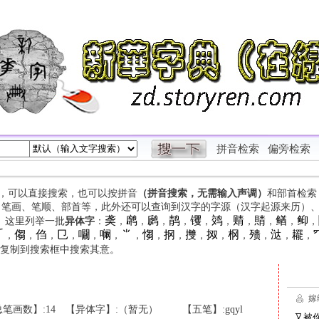
拼音检索
偏旁检索
字，可以直接搜索，也可以按拼音
（拼音搜索，无需输入声调）
和部首检索
、笔画、笔顺、部首等，此外还可以查询到汉字的字源（汉字起源来历）
䶮
䴙
䴘
䴖
䦆
䴔
䞍
䝼
䲡
䲟
等。这里列举一批
异体字
：
，
，
，
，
，
，
，
，
，
，

㑳
㑇
㔾
㘚
㘎
⺌
㥮
㧏
㩳
㧐
㭎
㱮
㳠
䎱
，
，
，
，
，
，
，
，
，
，
，
，
，
，
，
复制到搜索框中搜索其意。
笔画数】:14
【异体字】:（暂无）
【五笔】:gqyl