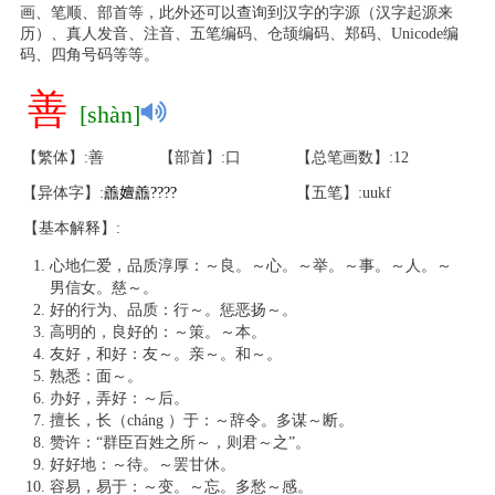
画、笔顺、部首等，此外还可以查询到汉字的字源（汉字起源来
历）、真人发音、注音、五笔编码、仓颉编码、郑码、Unicode编
码、四角号码等等。
善
[shàn]
【繁体】:善
【部首】:口
【总笔画数】:12
【异体字】:
譱
嬗
譱
?
?
?
?
【五笔】:uukf
【基本解释】:
心地仁爱，品质淳厚：～良。～心。～举。～事。～人。～
男信女。慈～。
好的行为、品质：行～。惩恶扬～。
高明的，良好的：～策。～本。
友好，和好：友～。亲～。和～。
熟悉：面～。
办好，弄好：～后。
擅长，长（cháng ）于：～辞令。多谋～断。
赞许：“群臣百姓之所～，则君～之”。
好好地：～待。～罢甘休。
容易，易于：～变。～忘。多愁～感。