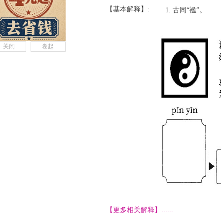
【基本解释】:
古同“褴”。
关闭
卷起
【更多相关解释】......