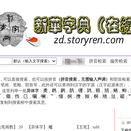
拼音检索
偏旁检索
字，可以直接搜索，也可以按拼音
（拼音搜索，无需输入声调）
和部首检索
、笔画、笔顺、部首等，此外还可以查询到汉字的字源（汉字起源来历）
䶮
䴙
䴘
䴖
䦆
䴔
䞍
䝼
䲡
䲟
等。这里列举一批
异体字
：
，
，
，
，
，
，
，
，
，
，

㑳
㑇
㔾
㘚
㘎
⺌
㥮
㧏
㩳
㧐
㭎
㱮
㳠
䎱
，
，
，
，
，
，
，
，
，
，
，
，
，
，
，
复制到搜索框中搜索其意。
笔画数】:20
【异体字】:
襤
【五笔】:xahl