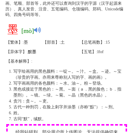
画、笔顺、部首等，此外还可以查询到汉字的字源（汉字起源来
历）、真人发音、注音、五笔编码、仓颉编码、郑码、Unicode编
码、四角号码等等。
墨
[mò]
【繁体】:墨
【部首】:土
【总笔画数】:15
【异体字】:
默
墨
【五笔】:lfof
【基本解释】:
写字绘画用的黑色颜料：一锭～。～汁。～盒。～迹。～宝
（珍贵的字画。亦用来尊称别人写的字、画的画）。
写字画画用的各色颜料：～水。油～。粉～登场。
黑色或接近于黑色的：～黑。～面（ａ．黑的脸色；ｂ．指
墨刑）。～镜。～绿。～菊。～晶（黑色的水晶）。
贪污：贪～。～吏。
古代一种刑罚，在脸上刺字并涂墨（亦称“黥”）：～刑。
姓。
古同“默”，缄默。
经我站研判，部分用户所上传图片，无法提供确切来