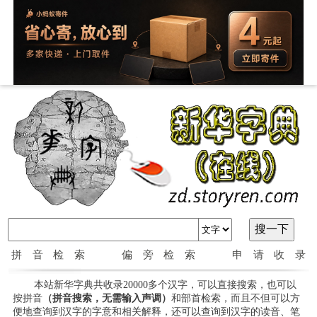
拼音检索
偏旁检索
申请收录
本站新华字典共收录20000多个汉字，可以直接搜索，也可以
按拼音
（拼音搜索，无需输入声调）
和部首检索，而且不但可以方
便地查询到汉字的字意和相关解释，还可以查询到汉字的读音、笔