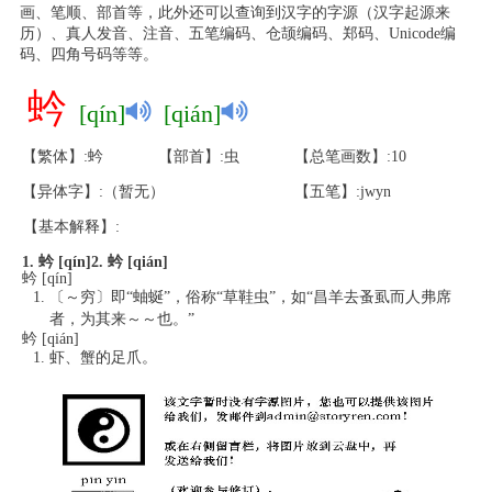
画、笔顺、部首等，此外还可以查询到汉字的字源（汉字起源来
历）、真人发音、注音、五笔编码、仓颉编码、郑码、Unicode编
码、四角号码等等。
蚙
[qín]
[qián]
【繁体】:蚙
【部首】:虫
【总笔画数】:10
【异体字】:（暂无）
【五笔】:jwyn
【基本解释】:
1. 蚙 [qín]
2. 蚙 [qián]
蚙 [qín]
〔～穷〕即“蚰蜒”，俗称“草鞋虫”，如“昌羊去蚤虱而人弗席
者，为其来～～也。”
蚙 [qián]
虾、蟹的足爪。