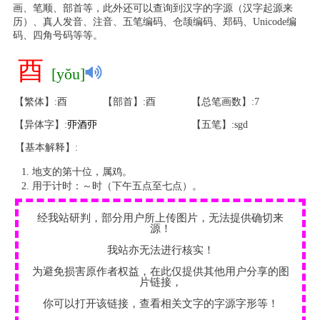
画、笔顺、部首等，此外还可以查询到汉字的字源（汉字起源来
历）、真人发音、注音、五笔编码、仓颉编码、郑码、Unicode编
码、四角号码等等。
酉
[yǒu]
【繁体】:酉
【部首】:酉
【总笔画数】:7
【异体字】:
丣
酒
丣
【五笔】:sgd
【基本解释】:
地支的第十位，属鸡。
用于计时：～时（下午五点至七点）。
经我站研判，部分用户所上传图片，无法提供确切来
源！
我站亦无法进行核实！
为避免损害原作者权益，在此仅提供其他用户分享的图
片链接，
你可以打开该链接，查看相关文字的字源字形等！