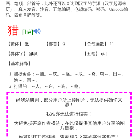
画、笔顺、部首等，此外还可以查询到汉字的字源（汉字起源来
历）、真人发音、注音、五笔编码、仓颉编码、郑码、Unicode编
码、四角号码等等。
猎
[liè]
【繁体】:獵
【部首】:犭
【总笔画数】:11
【异体字】:
獵
猟
【五笔】:qtaj
【基本解释】:
捕捉禽兽：～捕。～获。～逐。～取。～奇。狩～。田～。
渔～。围～。
打猎的：～人。～户。～狗。～枪。
经我站研判，部分用户所上传图片，无法提供确切来
源！
我站亦无法进行核实！
为避免损害原作者权益，在此仅提供其他用户分享的图
片链接，
你可以打开该链接，查看相关文字的字源字形等！