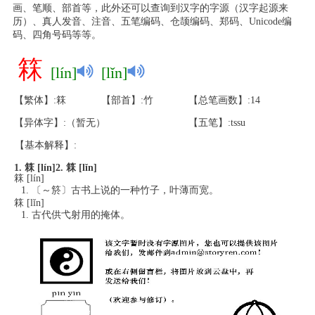
画、笔顺、部首等，此外还可以查询到汉字的字源（汉字起源来
历）、真人发音、注音、五笔编码、仓颉编码、郑码、Unicode编
码、四角号码等等。
箖
[lín]
[lǐn]
【繁体】:箖
【部首】:竹
【总笔画数】:14
【异体字】:（暂无）
【五笔】:tssu
【基本解释】:
1. 箖 [lín]
2. 箖 [lǐn]
箖 [lín]
〔～箊〕古书上说的一种竹子，叶薄而宽。
箖 [lǐn]
古代供弋射用的掩体。