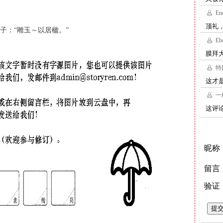
子：“雕玉～以居楹。”