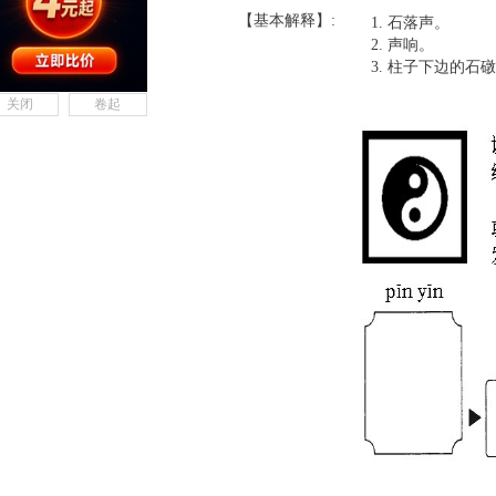
【基本解释】:
石落声。
声响。
柱子下边的石礅
关闭
卷起