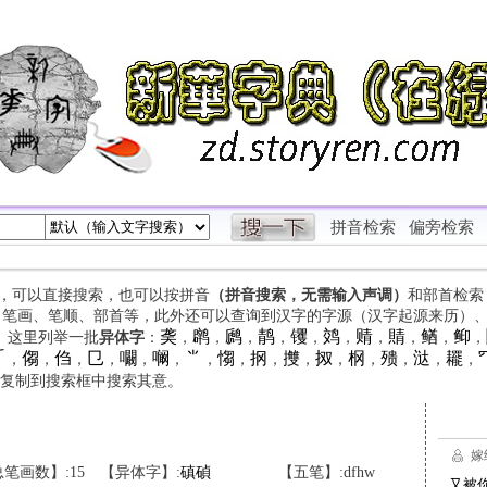
拼音检索
偏旁检索
字，可以直接搜索，也可以按拼音
（拼音搜索，无需输入声调）
和部首检索
、笔画、笔顺、部首等，此外还可以查询到汉字的字源（汉字起源来历）
䶮
䴙
䴘
䴖
䦆
䴔
䞍
䝼
䲡
䲟
等。这里列举一批
异体字
：
，
，
，
，
，
，
，
，
，
，

㑳
㑇
㔾
㘚
㘎
⺌
㥮
㧏
㩳
㧐
㭎
㱮
㳠
䎱
，
，
，
，
，
，
，
，
，
，
，
，
，
，
，
复制到搜索框中搜索其意。
笔画数】:15
【异体字】:
磌
碵
【五笔】:dfhw