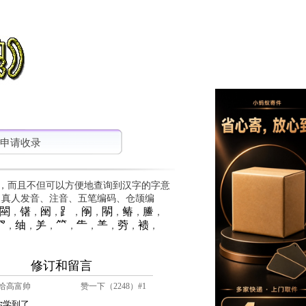
申请收录
，而且不但可以方便地查询到汉字的字意
、真人发音、注音、五笔编码、仓颉编
䦟
䦃
䦷
⻊
䦶
䦛
䲠
䲢
，
，
，
，
，
，
，
，
⺳
䌷
⺶
⺮
⺧
⺷
䓖
䙌
，
，
，
，
，
，
，
，