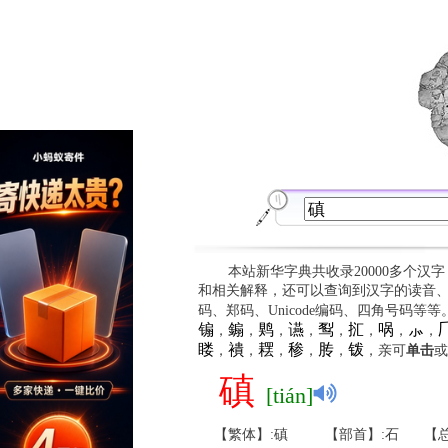
本站新华字典共收录20000多个汉
和相关解释，还可以查询到汉字的读音
码、郑码、Unicode编码、四角号码等
䦂
䥇
䴗
䜩
䴕
㧟
㖞
⺗

，
，
，
，
，
，
，
，
䁖
䙡
䎬
䅟
䏝
䥽
，
，
，
，
，
，亲可
单击
或
磌
[tián]
【繁体】:磌
【部首】:石
【总