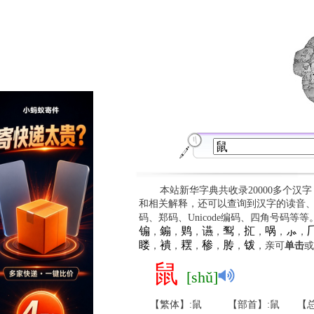
本站新华字典共收录20000多个汉
和相关解释，还可以查询到汉字的读音
码、郑码、Unicode编码、四角号码等
䦂
䥇
䴗
䜩
䴕
㧟
㖞
⺗

，
，
，
，
，
，
，
，
䁖
䙡
䎬
䅟
䏝
䥽
，
，
，
，
，
，亲可
单击
或
鼠
[shǔ]
【繁体】:鼠
【部首】:鼠
【总