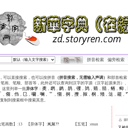
拼音检索
偏旁检索
字，可以直接搜索，也可以按拼音
（拼音搜索，无需输入声调）
和部首检索
、笔画、笔顺、部首等，此外还可以查询到汉字的字源（汉字起源来历）
䶮
䴙
䴘
䴖
䦆
䴔
䞍
䝼
䲡
䲟
等。这里列举一批
异体字
：
，
，
，
，
，
，
，
，
，
，

㑳
㑇
㔾
㘚
㘎
⺌
㥮
㧏
㩳
㧐
㭎
㱮
㳠
䎱
，
，
，
，
，
，
，
，
，
，
，
，
，
，
，
复制到搜索框中搜索其意。
笔画数】:13
【异体字】:
鼡
䑕
?
?
【五笔】:enun