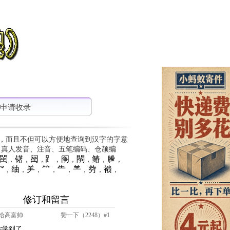
申请收录
，而且不但可以方便地查询到汉字的字意
、真人发音、注音、五笔编码、仓颉编
䦟
䦃
䦷
⻊
䦶
䦛
䲠
䲢
，
，
，
，
，
，
，
，
⺳
䌷
⺶
⺮
⺧
⺷
䓖
䙌
，
，
，
，
，
，
，
，