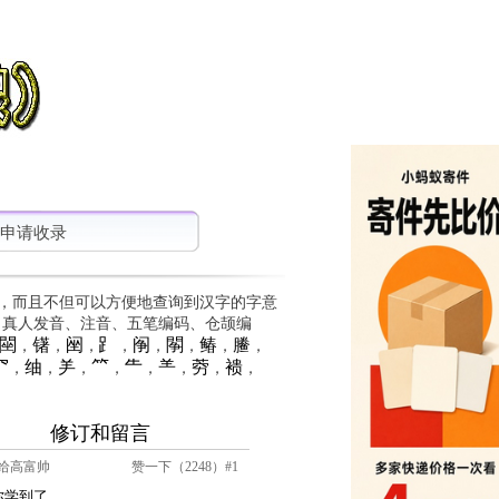
申请收录
，而且不但可以方便地查询到汉字的字意
、真人发音、注音、五笔编码、仓颉编
䦟
䦃
䦷
⻊
䦶
䦛
䲠
䲢
，
，
，
，
，
，
，
，
⺳
䌷
⺶
⺮
⺧
⺷
䓖
䙌
，
，
，
，
，
，
，
，