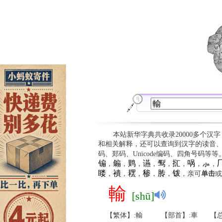
本站新华字典共收录20000多个汉
和相关解释，还可以查询到汉字的读音
码、郑码、Unicode编码、四角号码等
䦂
䥇
䴗
䜩
䴕
㧟
㖞
⺗

，
，
，
，
，
，
，
，
䁖
䙡
䎬
䅟
䏝
䥽
，
，
，
，
，
，亲可
单击
或
輸
[shū]
【繁体】:輸
【部首】:車
【总