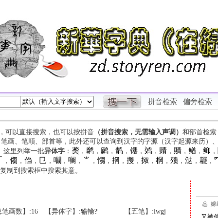
拼音检索
偏旁检索
字，可以直接搜索，也可以按拼音
（拼音搜索，无需输入声调）
和部首检索
、笔画、笔顺、部首等，此外还可以查询到汉字的字源（汉字起源来历）
䶮
䴙
䴘
䴖
䦆
䴔
䞍
䝼
䲡
䲟
等。这里列举一批
异体字
：
，
，
，
，
，
，
，
，
，
，

㑳
㑇
㔾
㘚
㘎
⺌
㥮
㧏
㩳
㧐
㭎
㱮
㳠
䎱
，
，
，
，
，
，
，
，
，
，
，
，
，
，
，
复制到搜索框中搜索其意。
笔画数】:16
【异体字】:
输
輸
?
【五笔】:lwgj