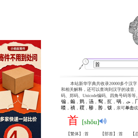
本站新华字典共收录20000多个汉
和相关解释，还可以查询到汉字的读音
码、郑码、Unicode编码、四角号码等
䦂
䥇
䴗
䜩
䴕
㧟
㖞
⺗

，
，
，
，
，
，
，
，
䁖
䙡
䎬
䅟
䏝
䥽
，
，
，
，
，
，亲可
单击
或
首
[shǒu]
【繁体】:首
【部首】:首
【总