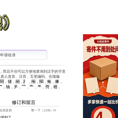
申请收录
，而且不但可以方便地查询到汉字的字意
、真人发音、注音、五笔编码、仓颉编
䦟
䦃
䦷
⻊
䦶
䦛
䲠
䲢
，
，
，
，
，
，
，
，
⺳
䌷
⺶
⺮
⺧
⺷
䓖
䙌
，
，
，
，
，
，
，
，