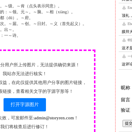
。～级。～肯（点头表示同意）。
的：～领。元～。～脑。～相（xiàng）。
都（dū）。～府。
次。～届。～创。～日封。～义（首先起义）。
。出～。
：一～诗。
部分用户所上传图片，无法提供确切来源！
我站亦无法进行核实！
权益，在此仅提供其他用户分享的图片链接，
该链接，查看相关文字的字源字形等！
打开字源图片
失效，可发邮件至:
admin@storyren.com
！
我们将核查后进行修订！