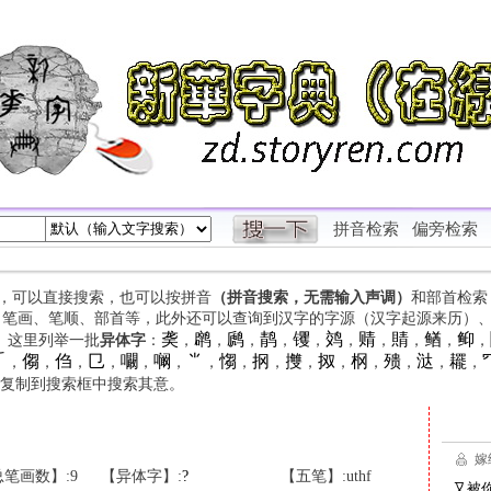
拼音检索
偏旁检索
字，可以直接搜索，也可以按拼音
（拼音搜索，无需输入声调）
和部首检索
、笔画、笔顺、部首等，此外还可以查询到汉字的字源（汉字起源来历）
䶮
䴙
䴘
䴖
䦆
䴔
䞍
䝼
䲡
䲟
等。这里列举一批
异体字
：
，
，
，
，
，
，
，
，
，
，

㑳
㑇
㔾
㘚
㘎
⺌
㥮
㧏
㩳
㧐
㭎
㱮
㳠
䎱
，
，
，
，
，
，
，
，
，
，
，
，
，
，
，
复制到搜索框中搜索其意。
笔画数】:9
【异体字】:
?
【五笔】:uthf