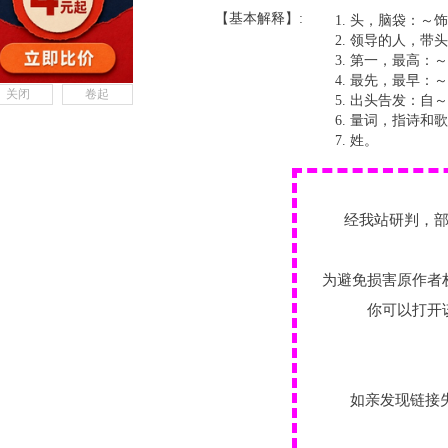
【基本解释】:
头，脑袋：～饰
领导的人，带头
第一，最高：～
最先，最早：～
关闭
卷起
出头告发：自～
量词，指诗和歌
姓。
经我站研判，
为避免损害原作者
你可以打开
如亲发现链接