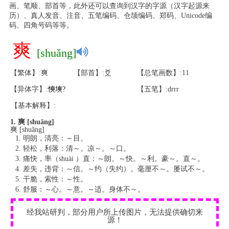
画、笔顺、部首等，此外还可以查询到汉字的字源（汉字起源来
历）、真人发音、注音、五笔编码、仓颉编码、郑码、Unicode编
码、四角号码等等。
爽
[shuǎng]
【繁体】:爽
【部首】:爻
【总笔画数】:11
【异体字】:
慡
塽
?
【五笔】:drrr
【基本解释】:
1. 爽 [shuǎng]
爽 [shuǎng]
明朗，清亮：～目。
轻松，利落：清～。凉～。～口。
痛快，率（shuài ）直：～朗。～快。～利。豪～。直～。
差失，违背：～信。～约（失约）。毫厘不～。屡试不～。
干脆，索性：～性。
舒服：～心。～意。～适。身体不～。
经我站研判，部分用户所上传图片，无法提供确切来
源！