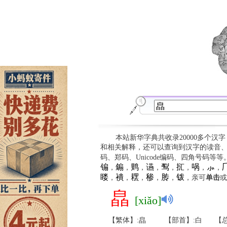
本站新华字典共收录20000多个汉
和相关解释，还可以查询到汉字的读音
码、郑码、Unicode编码、四角号码等
䦂
䥇
䴗
䜩
䴕
㧟
㖞
⺗

，
，
，
，
，
，
，
，
䁖
䙡
䎬
䅟
䏝
䥽
，
，
，
，
，
，亲可
单击
或
皛
[xiǎo]
【繁体】:皛
【部首】:白
【总