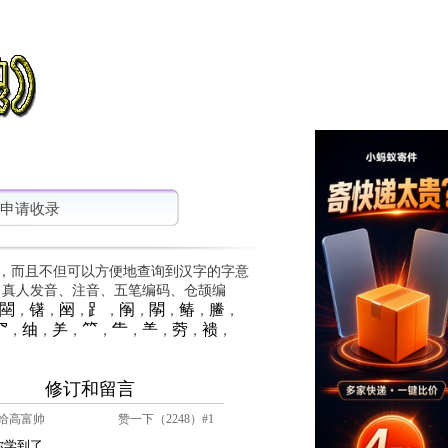
申请收录
，而且不但可以方便地查询到汉字的字意
、真人发音、注音、五笔编码、仓颉编
䦟
䦃
䦷
⻊
䦶
䦛
䲠
䲢
，
，
，
，
，
，
，
，
⺳
䌷
⺶
⺮
⺧
⺷
䓖
䙌
，
，
，
，
，
，
，
，