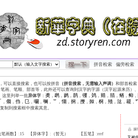
拼音检索
偏旁检索
字，可以直接搜索，也可以按拼音
（拼音搜索，无需输入声调）
和部首检索
、笔画、笔顺、部首等，此外还可以查询到汉字的字源（汉字起源来历）
䶮
䴙
䴘
䴖
䦆
䴔
䞍
䝼
䲡
䲟
等。这里列举一批
异体字
：
，
，
，
，
，
，
，
，
，
，

㑳
㑇
㔾
㘚
㘎
⺌
㥮
㧏
㩳
㧐
㭎
㱮
㳠
䎱
，
，
，
，
，
，
，
，
，
，
，
，
，
，
，
复制到搜索框中搜索其意。
笔画数】:15
【异体字】:（暂无）
【五笔】:rrrf