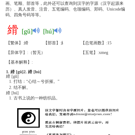
画、笔顺、部首等，此外还可以查询到汉字的字源（汉字起源来
历）、真人发音、注音、五笔编码、仓颉编码、郑码、Unicode编
码、四角号码等等。
縎
[gǔ]
[hú]
【繁体】:縎
【部首】:糹
【总笔画数】:15
【异体字】:（暂无）
【五笔】:xmeg
【基本解释】:
1. 縎 [gǔ]
2. 縎 [hú]
縎 [gǔ]
打结：“心结～兮折摧。”
结不解。
縎 [hú]
古书上说的一种纺织品。