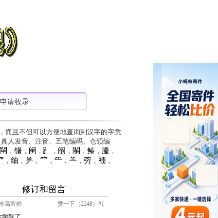
申请收录
，而且不但可以方便地查询到汉字的字意
、真人发音、注音、五笔编码、仓颉编
䦟
䦃
䦷
⻊
䦶
䦛
䲠
䲢
，
，
，
，
，
，
，
，
⺳
䌷
⺶
⺮
⺧
⺷
䓖
䙌
，
，
，
，
，
，
，
，