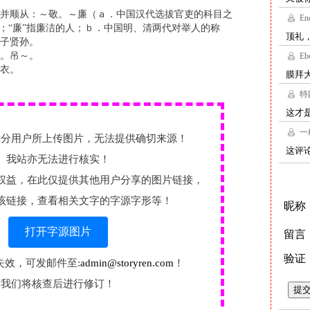
并顺从：～敬。～廉（ａ．中国汉代选拔官吏的科目之
子；“廉”指廉洁的人；ｂ．中国明、清两代对举人的称
子贤孙。
。吊～。
衣。
部分用户所上传图片，无法提供确切来源！
我站亦无法进行核实！
权益，在此仅提供其他用户分享的图片链接，
该链接，查看相关文字的字源字形等！
打开字源图片
失效，可发邮件至:
admin@storyren.com
！
我们将核查后进行修订！