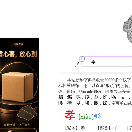
本站新华字典共收录20000多个汉
和相关解释，还可以查询到汉字的读音
码、郑码、Unicode编码、四角号码等
䦂
䥇
䴗
䜩
䴕
㧟
㖞
⺗

，
，
，
，
，
，
，
，
䁖
䙡
䎬
䅟
䏝
䥽
，
，
，
，
，
，亲可
单击
或
孝
[xiào]
【繁体】:孝
【部首】:子
【总