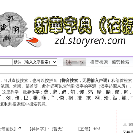
拼音检索
偏旁检索
字，可以直接搜索，也可以按拼音
（拼音搜索，无需输入声调）
和部首检索
、笔画、笔顺、部首等，此外还可以查询到汉字的字源（汉字起源来历）
䶮
䴙
䴘
䴖
䦆
䴔
䞍
䝼
䲡
䲟
等。这里列举一批
异体字
：
，
，
，
，
，
，
，
，
，
，

㑳
㑇
㔾
㘚
㘎
⺌
㥮
㧏
㩳
㧐
㭎
㱮
㳠
䎱
，
，
，
，
，
，
，
，
，
，
，
，
，
，
，
复制到搜索框中搜索其意。
笔画数】:7
【异体字】:（暂无）
【五笔】:ftbf