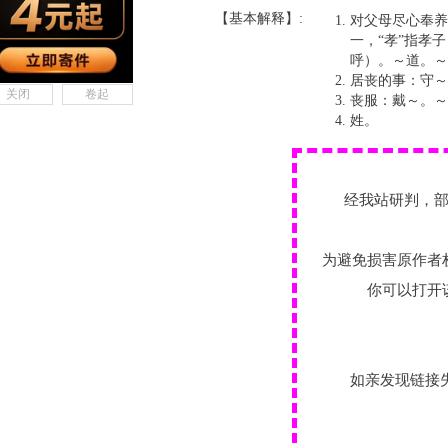
【基本解释】:
对父母尽心奉养
一，“孝”指孝
呼）。～道。～
居丧的事：守～
关闭
卷起
丧服：戴～。～
姓。
经我站研判，
为避免损害原作者
你可以打开
如亲发现链接