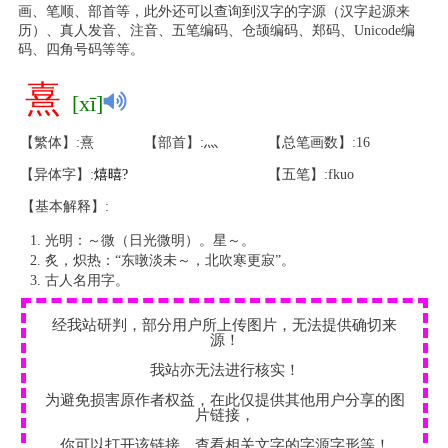
画、笔顺、部首等，此外还可以查询到汉字的字源（汉字起源来
历）、真人发音、注音、五笔编码、仓颉编码、郑码、Unicode编
码、四角号码等等。
熹
[xī]
【繁体】:熹
【部首】:灬
【总笔画数】:16
【异体字】:
熺
暿
?
【五笔】:fkuo
【基本解释】:
光明：～微（日光微明）。星～。
炙，炽热：“东暾淡未～，北吹寒更寂”。
古人名用字。
经我站研判，部分用户所上传图片，无法提供确切来
源！
我站亦无法进行核实！
为避免损害原作者权益，在此仅提供其他用户分享的图
片链接，
你可以打开该链接，查看相关文字的字源字形等！