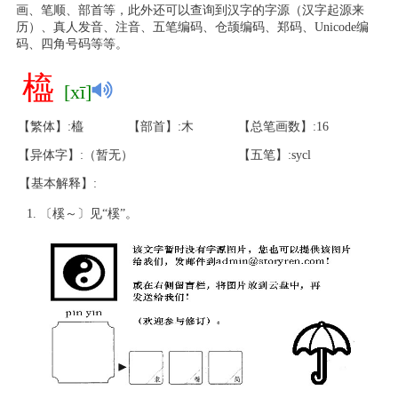
画、笔顺、部首等，此外还可以查询到汉字的字源（汉字起源来
历）、真人发音、注音、五笔编码、仓颉编码、郑码、Unicode编
码、四角号码等等。
橀
[xī]
【繁体】:橀
【部首】:木
【总笔画数】:16
【异体字】:（暂无）
【五笔】:sycl
【基本解释】:
〔榽～〕见“榽”。