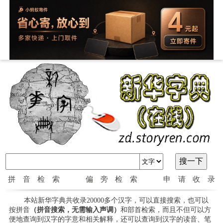
拼音检索
偏旁检索
申请收录
本站新华字典共收录20000多个汉字，可以直接搜索，也可以
按拼音
（拼音搜索，无需输入声调）
和部首检索，而且不但可以方
便地查询到汉字的字意和相关解释，还可以查询到汉字的读音、笔