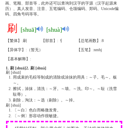
画、笔顺、部首等，此外还可以查询到汉字的字源（汉字起源来
历）、真人发音、注音、五笔编码、仓颉编码、郑码、Unicode编
码、四角号码等等。
刷
[shuā]
[shuà]
【繁体】:刷
【部首】:刂
【总笔画数】:8
【异体字】:（暂无）
【五笔】:nmhj
【基本解释】:
1. 刷 [shuā]
2. 刷 [shuà]
刷 [shuā]
用成束的毛棕等制成的清除或涂抹的用具：～子。毛～。板
～。
擦拭，涂抹，清洗：～牙。～墙。～洗。印～。～耻（洗雪
耻辱）。
剔除，淘汰：～选（剔除）。～掉。
刷 [shuà]
〔～白〕色白而略微发青。
〔～俐〕形容动作很敏捷。