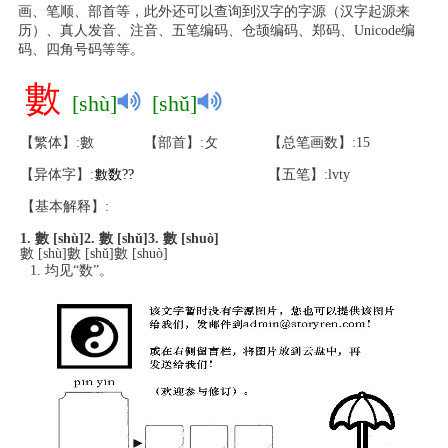
画、笔顺、部首等，此外还可以查询到汉字的字源（汉字起源来
历）、真人发音、注音、五笔编码、仓颉编码、郑码、Unicode编
码、四角号码等等。
數
[shù]
[shǔ]
【繁体】:數
【部首】:攵
【总笔画数】:15
【异体字】:
數
数
?
?
【五笔】:lvty
【基本解释】:
1. 數 [shù]
2. 數 [shǔ]
3. 數 [shuò]
數 [shù]數 [shǔ]數 [shuò]
均见“数”。