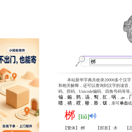
本站新华字典共收录20000多个汉
和相关解释，还可以查询到汉字的读音
码、郑码、Unicode编码、四角号码等
䦂
䥇
䴗
䜩
䴕
㧟
㖞
⺗

，
，
，
，
，
，
，
，
䁖
䙡
䎬
䅟
䏝
䥽
，
，
，
，
，
，亲可
单击
或
桞
[liǔ]
【繁体】:桞
【部首】:木
【总