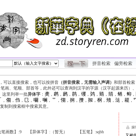
拼音检索
偏旁检索
字，可以直接搜索，也可以按拼音
（拼音搜索，无需输入声调）
和部首检索
、笔画、笔顺、部首等，此外还可以查询到汉字的字源（汉字起源来历）
䶮
䴙
䴘
䴖
䦆
䴔
䞍
䝼
䲡
䲟
等。这里列举一批
异体字
：
，
，
，
，
，
，
，
，
，
，

㑳
㑇
㔾
㘚
㘎
⺌
㥮
㧏
㩳
㧐
㭎
㱮
㳠
䎱
，
，
，
，
，
，
，
，
，
，
，
，
，
，
，
复制到搜索框中搜索其意。
笔画数】:9
【异体字】:（暂无）
【五笔】:sqbh