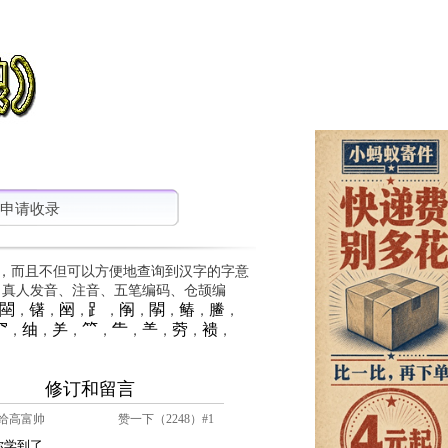
申请收录
，而且不但可以方便地查询到汉字的字意
、真人发音、注音、五笔编码、仓颉编
䦟
䦃
䦷
⻊
䦶
䦛
䲠
䲢
，
，
，
，
，
，
，
，
⺳
䌷
⺶
⺮
⺧
⺷
䓖
䙌
，
，
，
，
，
，
，
，