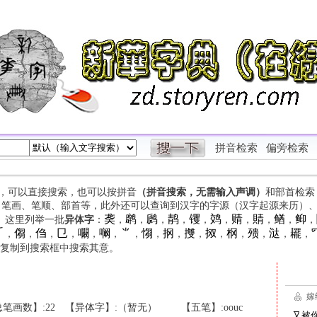
拼音检索
偏旁检索
字，可以直接搜索，也可以按拼音
（拼音搜索，无需输入声调）
和部首检索
、笔画、笔顺、部首等，此外还可以查询到汉字的字源（汉字起源来历）
䶮
䴙
䴘
䴖
䦆
䴔
䞍
䝼
䲡
䲟
等。这里列举一批
异体字
：
，
，
，
，
，
，
，
，
，
，

㑳
㑇
㔾
㘚
㘎
⺌
㥮
㧏
㩳
㧐
㭎
㱮
㳠
䎱
，
，
，
，
，
，
，
，
，
，
，
，
，
，
，
复制到搜索框中搜索其意。
笔画数】:22
【异体字】:（暂无）
【五笔】:oouc