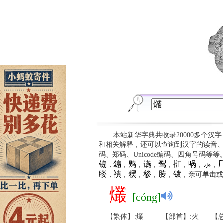
本站新华字典共收录20000多个汉
和相关解释，还可以查询到汉字的读音
码、郑码、Unicode编码、四角号码等
䦂
䥇
䴗
䜩
䴕
㧟
㖞
⺗

，
，
，
，
，
，
，
，
䁖
䙡
䎬
䅟
䏝
䥽
，
，
，
，
，
，亲可
单击
或
爜
[cóng]
【繁体】:爜
【部首】:火
【总