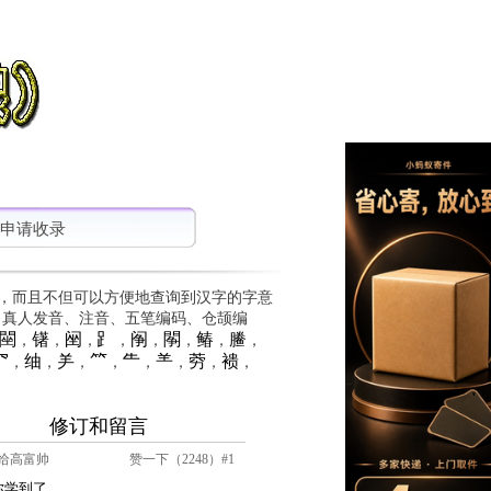
申请收录
，而且不但可以方便地查询到汉字的字意
、真人发音、注音、五笔编码、仓颉编
䦟
䦃
䦷
⻊
䦶
䦛
䲠
䲢
，
，
，
，
，
，
，
，
⺳
䌷
⺶
⺮
⺧
⺷
䓖
䙌
，
，
，
，
，
，
，
，