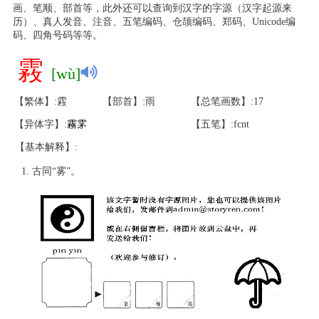
画、笔顺、部首等，此外还可以查询到汉字的字源（汉字起源来
历）、真人发音、注音、五笔编码、仓颉编码、郑码、Unicode编
码、四角号码等等。
霚
[wù]
【繁体】:霚
【部首】:雨
【总笔画数】:17
【异体字】:
霧
雺
【五笔】:fcnt
【基本解释】:
古同“雾”。