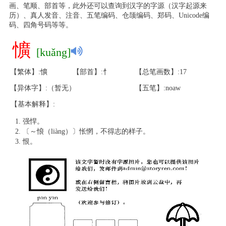
画、笔顺、部首等，此外还可以查询到汉字的字源（汉字起源来
历）、真人发音、注音、五笔编码、仓颉编码、郑码、Unicode编
码、四角号码等等。
懭
[kuǎng]
【繁体】:懭
【部首】:忄
【总笔画数】:17
【异体字】:（暂无）
【五笔】:noaw
【基本解释】:
强悍。
〔～悢（liàng）〕怅惘，不得志的样子。
恨。