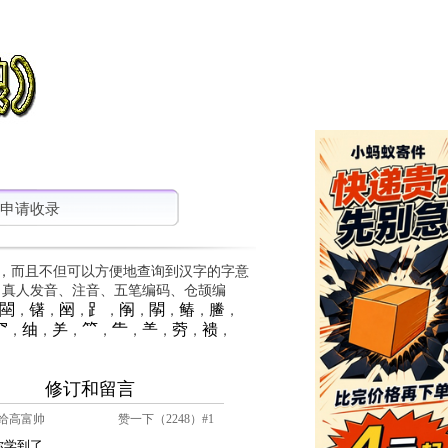
申请收录
，而且不但可以方便地查询到汉字的字意
、真人发音、注音、五笔编码、仓颉编
䦟
䦃
䦷
⻊
䦶
䦛
䲠
䲢
，
，
，
，
，
，
，
，
⺳
䌷
⺶
⺮
⺧
⺷
䓖
䙌
，
，
，
，
，
，
，
，