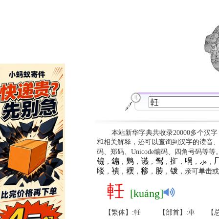
本站新华字典共收录20000多个汉
和相关解释，还可以查询到汉字的读音
码、郑码、Unicode编码、四角号码等
䦂
䥇
䴗
䜩
䴕
㧟
㖞
⺗

，
，
，
，
，
，
，
，
䁖
䙡
䎬
䅟
䏝
䥽
，
，
，
，
，
，亲可
单击
或
軠
[kuáng]
【繁体】:軠
【部首】:車
【总