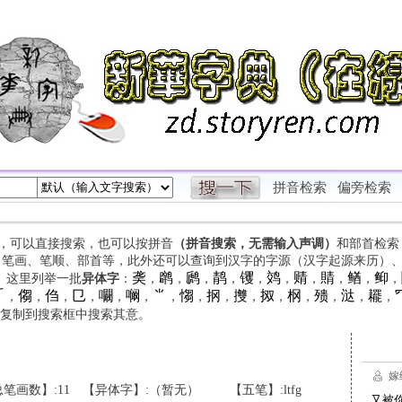
拼音检索
偏旁检索
字，可以直接搜索，也可以按拼音
（拼音搜索，无需输入声调）
和部首检索
、笔画、笔顺、部首等，此外还可以查询到汉字的字源（汉字起源来历）
䶮
䴙
䴘
䴖
䦆
䴔
䞍
䝼
䲡
䲟
等。这里列举一批
异体字
：
，
，
，
，
，
，
，
，
，
，

㑳
㑇
㔾
㘚
㘎
⺌
㥮
㧏
㩳
㧐
㭎
㱮
㳠
䎱
，
，
，
，
，
，
，
，
，
，
，
，
，
，
，
复制到搜索框中搜索其意。
笔画数】:11
【异体字】:（暂无）
【五笔】:ltfg