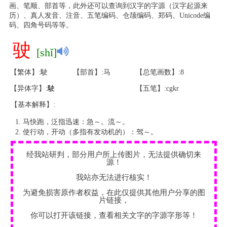
画、笔顺、部首等，此外还可以查询到汉字的字源（汉字起源来
历）、真人发音、注音、五笔编码、仓颉编码、郑码、Unicode编
码、四角号码等等。
驶
[shǐ]
【繁体】:駛
【部首】:马
【总笔画数】:8
【异体字】:
駛
【五笔】:cgkr
【基本解释】:
马快跑，泛指迅速：急～。流～。
使行动，开动（多指有发动机的）：驾～。
经我站研判，部分用户所上传图片，无法提供确切来
源！
我站亦无法进行核实！
为避免损害原作者权益，在此仅提供其他用户分享的图
片链接，
你可以打开该链接，查看相关文字的字源字形等！