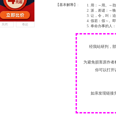
【基本解释】:
用：～用。～劲
派，差谴：～唤
让，令，叫：迫
假若：假～。即
关闭
卷起
奉命办事的人：
经我站研判，
为避免损害原作者
你可以打开
如亲发现链接