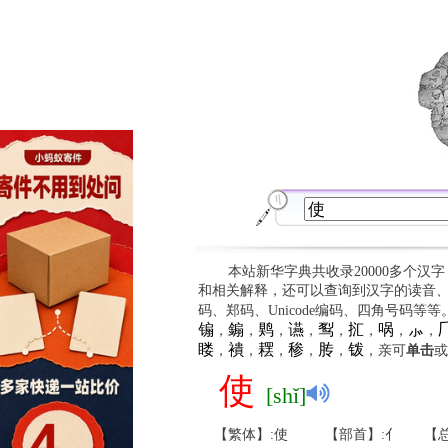
本站新华字典共收录20000多个汉
和相关解释，还可以查询到汉字的读音
码、郑码、Unicode编码、四角号码等
䦂
䥇
䴗
䜩
䴕
㧟
㖞
⺗

，
，
，
，
，
，
，
，
䁖
䙡
䎬
䅟
䏝
䥽
，
，
，
，
，
，亲可
单击
或
使
[shǐ]
【繁体】:使
【部首】:亻
【总