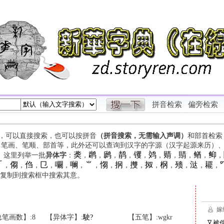
拼音检索
偏旁检索
字，可以直接搜索，也可以按拼音
（拼音搜索，无需输入声调）
和部首检索
、笔画、笔顺、部首等，此外还可以查询到汉字的字源（汉字起源来历）
䶮
䴙
䴘
䴖
䦆
䴔
䞍
䝼
䲡
䲟
等。这里列举一批
异体字
：
，
，
，
，
，
，
，
，
，
，

㑳
㑇
㔾
㘚
㘎
⺌
㥮
㧏
㩳
㧐
㭎
㱮
㳠
䎱
，
，
，
，
，
，
，
，
，
，
，
，
，
，
，
复制到搜索框中搜索其意。
笔画数】:8
【异体字】:
駛
?
【五笔】:wgkr