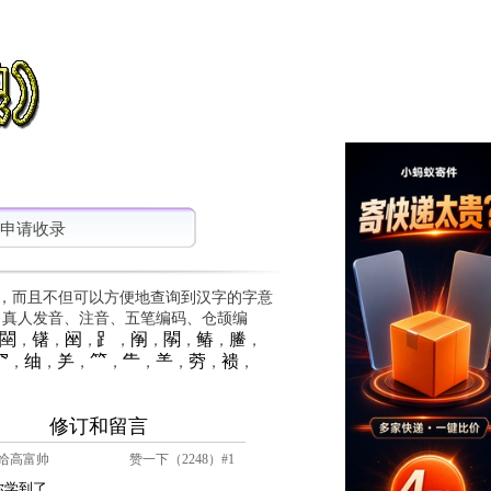
申请收录
，而且不但可以方便地查询到汉字的字意
、真人发音、注音、五笔编码、仓颉编
䦟
䦃
䦷
⻊
䦶
䦛
䲠
䲢
，
，
，
，
，
，
，
，
⺳
䌷
⺶
⺮
⺧
⺷
䓖
䙌
，
，
，
，
，
，
，
，