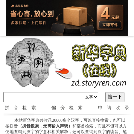
拼音检索
偏旁检索
申请收录
本站新华字典共收录20000多个汉字，可以直接搜索，也可以
按拼音
（拼音搜索，无需输入声调）
和部首检索，而且不但可以方
便地查询到汉字的字意和相关解释，还可以查询到汉字的读音、笔