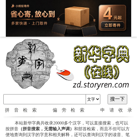
拼音检索
偏旁检索
申请收录
本站新华字典共收录20000多个汉字，可以直接搜索，也可以
按拼音
（拼音搜索，无需输入声调）
和部首检索，而且不但可以方
便地查询到汉字的字意和相关解释，还可以查询到汉字的读音、笔