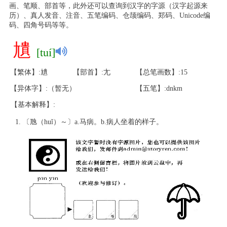
画、笔顺、部首等，此外还可以查询到汉字的字源（汉字起源来
历）、真人发音、注音、五笔编码、仓颉编码、郑码、Unicode编
码、四角号码等等。
尵
[tuí]
【繁体】:尵
【部首】:尢
【总笔画数】:15
【异体字】:（暂无）
【五笔】:dnkm
【基本解释】:
〔虺（huǐ）～〕a.马病。b.病人坐着的样子。