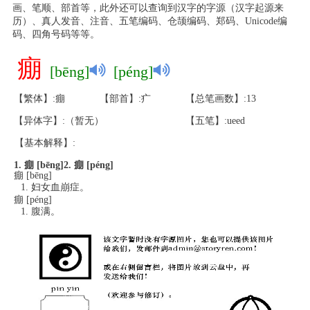
画、笔顺、部首等，此外还可以查询到汉字的字源（汉字起源来
历）、真人发音、注音、五笔编码、仓颉编码、郑码、Unicode编
码、四角号码等等。
痭
[bēng]
[péng]
【繁体】:痭
【部首】:疒
【总笔画数】:13
【异体字】:（暂无）
【五笔】:ueed
【基本解释】:
1. 痭 [bēng]
2. 痭 [péng]
痭 [bēng]
妇女血崩症。
痭 [péng]
腹满。