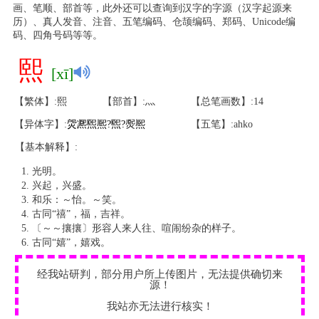
画、笔顺、部首等，此外还可以查询到汉字的字源（汉字起源来
历）、真人发音、注音、五笔编码、仓颉编码、郑码、Unicode编
码、四角号码等等。
熙
[xī]
【繁体】:熙
【部首】:灬
【总笔画数】:14
【异体字】:
焈
凞
煕
熈
?
煕
?
㷩
熈
【五笔】:ahko
【基本解释】:
光明。
兴起，兴盛。
和乐：～怡。～笑。
古同“禧”，福，吉祥。
〔～～攘攘〕形容人来人往、喧闹纷杂的样子。
古同“嬉”，嬉戏。
经我站研判，部分用户所上传图片，无法提供确切来
源！
我站亦无法进行核实！