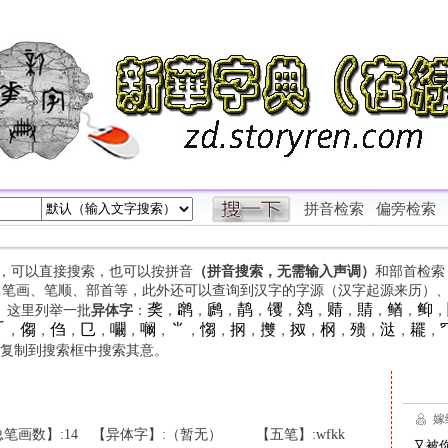
拼音检索
偏旁检索
字，可以直接搜索，也可以按拼音
（拼音搜索，无需输入声调）
和部首检索
、笔画、笔顺、部首等，此外还可以查询到汉字的字源（汉字起源来历）
䶮
䴙
䴘
䴖
䦆
䴔
䞍
䝼
䲡
䲟
等。这里列举一批
异体字
：
，
，
，
，
，
，
，
，
，
，

㑳
㑇
㔾
㘚
㘎
⺌
㥮
㧏
㩳
㧐
㭎
㱮
㳠
䎱
，
，
，
，
，
，
，
，
，
，
，
，
，
，
，
复制到搜索框中搜索其意。
笔画数】:14
【异体字】:（暂无）
【五笔】:wfkk