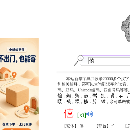
本站新华字典共收录20000多个汉
和相关解释，还可以查询到汉字的读音
码、郑码、Unicode编码、四角号码等
䦂
䥇
䴗
䜩
䴕
㧟
㖞
⺗

，
，
，
，
，
，
，
，
䁖
䙡
䎬
䅟
䏝
䥽
，
，
，
，
，
，亲可
单击
或
僖
[xī]
【繁体】:僖
【部首】:亻
【总