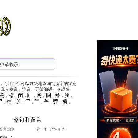
申请收录
，而且不但可以方便地查询到汉字的字意
、真人发音、注音、五笔编码、仓颉编
䦟
䦃
䦷
⻊
䦶
䦛
䲠
䲢
，
，
，
，
，
，
，
，
⺳
䌷
⺶
⺮
⺧
⺷
䓖
䙌
，
，
，
，
，
，
，
，