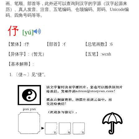
画、笔顺、部首等，此外还可以查询到汉字的字源（汉字起源来
历）、真人发音、注音、五笔编码、仓颉编码、郑码、Unicode编
码、四角号码等等。
伃
[yú]
【繁体】:伃
【部首】:亻
【总笔画数】:6
【异体字】:（暂无）
【五笔】:wcnh
【基本解释】:
〔倢～〕见“倢”。