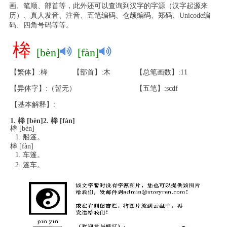
画、笔顺、部首等，此外还可以查询到汉字的字源（汉字起源来
历）、真人发音、注音、五笔编码、仓颉编码、郑码、Unicode编
码、四角号码等等。
桳
[bèn]
[fàn]
【繁体】:桳
【部首】:木
【总笔画数】:11
【异体字】:（暂无）
【五笔】:scdf
【基本解释】:
1. 桳 [bèn]
2. 桳 [fàn]
桳 [bèn]
船篷。
桳 [fàn]
车篷。
篷车。