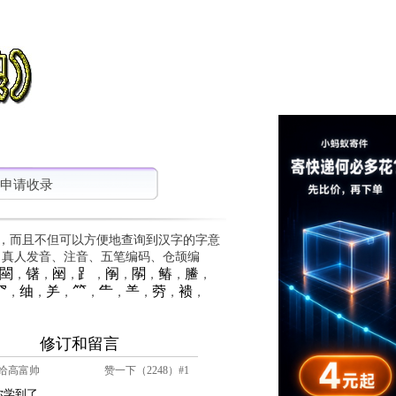
申请收录
，而且不但可以方便地查询到汉字的字意
、真人发音、注音、五笔编码、仓颉编
䦟
䦃
䦷
⻊
䦶
䦛
䲠
䲢
，
，
，
，
，
，
，
，
⺳
䌷
⺶
⺮
⺧
⺷
䓖
䙌
，
，
，
，
，
，
，
，