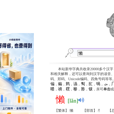
本站新华字典共收录20000多个汉
和相关解释，还可以查询到汉字的读音
码、郑码、Unicode编码、四角号码等
䦂
䥇
䴗
䜩
䴕
㧟
㖞
⺗

，
，
，
，
，
，
，
，
䁖
䙡
䎬
䅟
䏝
䥽
，
，
，
，
，
，亲可
单击
或
懶
[lǎn]
【繁体】:懶
【部首】:忄
【总