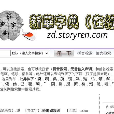
拼音检索
偏旁检索
字，可以直接搜索，也可以按拼音
（拼音搜索，无需输入声调）
和部首检索
、笔画、笔顺、部首等，此外还可以查询到汉字的字源（汉字起源来历）
䶮
䴙
䴘
䴖
䦆
䴔
䞍
䝼
䲡
䲟
等。这里列举一批
异体字
：
，
，
，
，
，
，
，
，
，
，

㑳
㑇
㔾
㘚
㘎
⺌
㥮
㧏
㩳
㧐
㭎
㱮
㳠
䎱
，
，
，
，
，
，
，
，
，
，
，
，
，
，
，
复制到搜索框中搜索其意。
笔画数】:19
【异体字】:
懒
懶
孄
孏
嬾
【五笔】:nskm