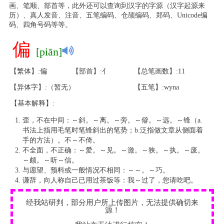
画、笔顺、部首等，此外还可以查询到汉字的字源（汉字起源来
历）、真人发音、注音、五笔编码、仓颉编码、郑码、Unicode编
码、四角号码等等。
偏
[piān]
【繁体】:偏
【部首】:亻
【总笔画数】:11
【异体字】:（暂无）
【五笔】:wyna
【基本解释】:
歪，不在中间：～斜。～离。～旁。～僻。～远。～锋（a.
书法上指用毛笔时笔锋斜出的笔势；b.泛指做文章从侧面着
手的方法）。不～不倚。
不全面，不正确：～爱。～见。～激。～狭。～执。～废。
～颇。～听～信。
与愿望、预料或一般情况不相同：～～。～巧。
谦辞，向人称自己已用过茶饭等：我～过了，您请吃吧。
经我站研判，部分用户所上传图片，无法提供确切来
源！