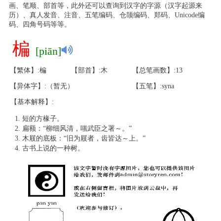
画、笔顺、部首等，此外还可以查询到汉字的字源（汉字起源来
历）、真人发音、注音、五笔编码、仓颉编码、郑码、Unicode编
码、四角号码等等。
楄
[piān]
【繁体】:楄
【部首】:木
【总笔画数】:13
【异体字】:（暂无）
【五笔】:syna
【基本解释】:
短的方椽子。
扁额：“柳细风清，嗤武臣之署～。”
木屐的底板：“旧为屐者，齿皆达～上。”
古书上说的一种树。