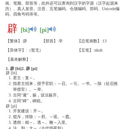
画、笔顺、部首等，此外还可以查询到汉字的字源（汉字起源来
历）、真人发音、注音、五笔编码、仓颉编码、郑码、Unicode编
码、四角号码等等。
辟
[bì]
[pì]
【繁体】:辟
【部首】:辛
【总笔画数】:13
【异体字】:（暂无）
【五笔】:nkuh
【基本解释】:
1. 辟 [bì]
2. 辟 [pì]
辟 [bì]
君主：复～。
指君主招来，授予官职：～召。～引。～书。～除（征召推
举授官）。～举。
古同“避”，躲，设法躲开。
古同“睥”，睥睨。
辟 [pì]
开发建设：开～。
驳斥，排除：～邪。～谣。～蠹。
透彻：精～。透～。鞭～入里。
法，刑：大～（古代指死刑）。