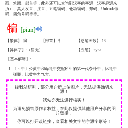
画、笔顺、部首等，此外还可以查询到汉字的字源（汉字起源来
历）、真人发音、注音、五笔编码、仓颉编码、郑码、Unicode编
码、四角号码等等。
犏
[piān]
【繁体】:犏
【部首】:牜
【总笔画数】:13
【异体字】:（暂无）
【五笔】:cyna
【基本解释】:
〔～牛〕公黄牛和母牦牛交配所生的第一代杂种牛，比牦牛
驯顺，比黄牛力气大。
经我站研判，部分用户所上传图片，无法提供确切来
源！
我站亦无法进行核实！
为避免损害原作者权益，在此仅提供其他用户分享的图
片链接，
你可以打开该链接，查看相关文字的字源字形等！