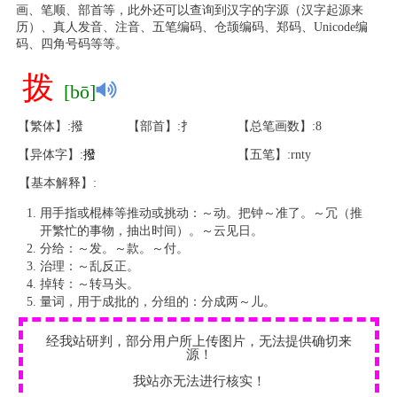
画、笔顺、部首等，此外还可以查询到汉字的字源（汉字起源来
历）、真人发音、注音、五笔编码、仓颉编码、郑码、Unicode编
码、四角号码等等。
拨
[bō]
【繁体】:撥
【部首】:扌
【总笔画数】:8
【异体字】:
撥
【五笔】:rnty
【基本解释】:
用手指或棍棒等推动或挑动：～动。把钟～准了。～冗（推
开繁忙的事物，抽出时间）。～云见日。
分给：～发。～款。～付。
治理：～乱反正。
掉转：～转马头。
量词，用于成批的，分组的：分成两～儿。
经我站研判，部分用户所上传图片，无法提供确切来
源！
我站亦无法进行核实！