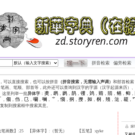
拼音检索
偏旁检索
字，可以直接搜索，也可以按拼音
（拼音搜索，无需输入声调）
和部首检索
、笔画、笔顺、部首等，此外还可以查询到汉字的字源（汉字起源来历）
䶮
䴙
䴘
䴖
䦆
䴔
䞍
䝼
䲡
䲟
等。这里列举一批
异体字
：
，
，
，
，
，
，
，
，
，
，

㑳
㑇
㔾
㘚
㘎
⺌
㥮
㧏
㩳
㧐
㭎
㱮
㳠
䎱
，
，
，
，
，
，
，
，
，
，
，
，
，
，
，
复制到搜索框中搜索其意。
笔画数】:25
【异体字】:（暂无）
【五笔】:qyke