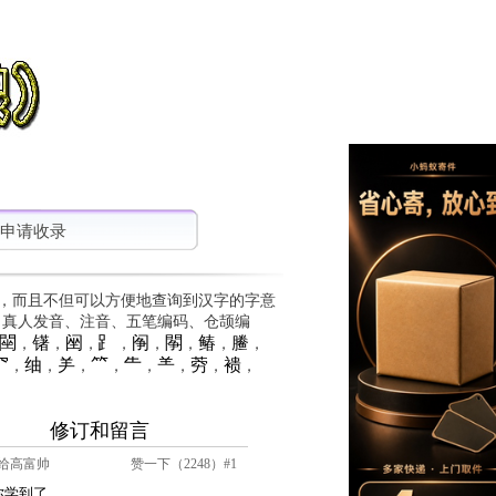
申请收录
，而且不但可以方便地查询到汉字的字意
、真人发音、注音、五笔编码、仓颉编
䦟
䦃
䦷
⻊
䦶
䦛
䲠
䲢
，
，
，
，
，
，
，
，
⺳
䌷
⺶
⺮
⺧
⺷
䓖
䙌
，
，
，
，
，
，
，
，