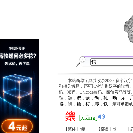
本站新华字典共收录20000多个汉
和相关解释，还可以查询到汉字的读音
码、郑码、Unicode编码、四角号码等
䦂
䥇
䴗
䜩
䴕
㧟
㖞
⺗

，
，
，
，
，
，
，
，
䁖
䙡
䎬
䅟
䏝
䥽
，
，
，
，
，
，亲可
单击
或
鑲
[xiāng]
【繁体】:鑲
【部首】:釒
【总