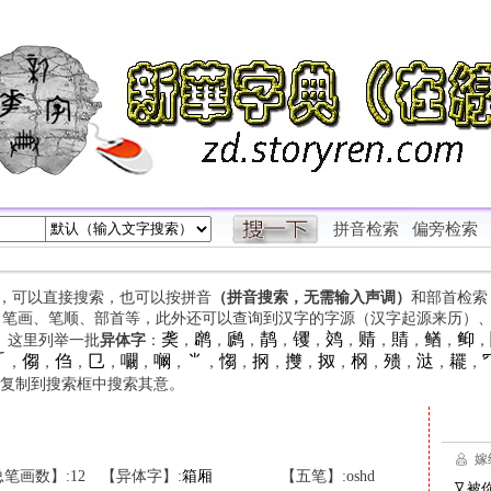
拼音检索
偏旁检索
字，可以直接搜索，也可以按拼音
（拼音搜索，无需输入声调）
和部首检索
、笔画、笔顺、部首等，此外还可以查询到汉字的字源（汉字起源来历）
䶮
䴙
䴘
䴖
䦆
䴔
䞍
䝼
䲡
䲟
等。这里列举一批
异体字
：
，
，
，
，
，
，
，
，
，
，

㑳
㑇
㔾
㘚
㘎
⺌
㥮
㧏
㩳
㧐
㭎
㱮
㳠
䎱
，
，
，
，
，
，
，
，
，
，
，
，
，
，
，
复制到搜索框中搜索其意。
笔画数】:12
【异体字】:
箱
厢
【五笔】:oshd