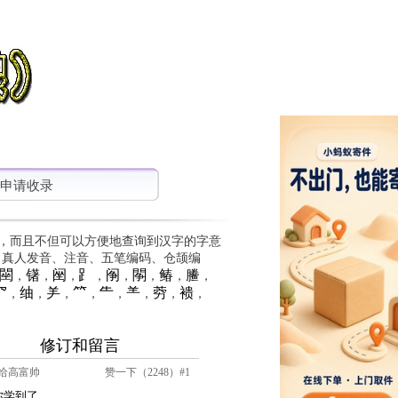
申请收录
，而且不但可以方便地查询到汉字的字意
、真人发音、注音、五笔编码、仓颉编
䦟
䦃
䦷
⻊
䦶
䦛
䲠
䲢
，
，
，
，
，
，
，
，
⺳
䌷
⺶
⺮
⺧
⺷
䓖
䙌
，
，
，
，
，
，
，
，