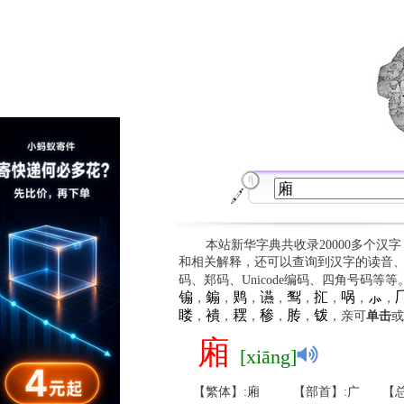
本站新华字典共收录20000多个汉
和相关解释，还可以查询到汉字的读音
码、郑码、Unicode编码、四角号码等
䦂
䥇
䴗
䜩
䴕
㧟
㖞
⺗

，
，
，
，
，
，
，
，
䁖
䙡
䎬
䅟
䏝
䥽
，
，
，
，
，
，亲可
单击
或
廂
[xiāng]
【繁体】:廂
【部首】:广
【总