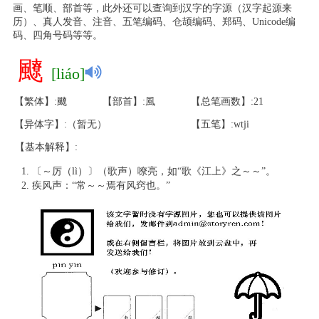
画、笔顺、部首等，此外还可以查询到汉字的字源（汉字起源来
历）、真人发音、注音、五笔编码、仓颉编码、郑码、Unicode编
码、四角号码等等。
飉
[liáo]
【繁体】:飉
【部首】:風
【总笔画数】:21
【异体字】:（暂无）
【五笔】:wtji
【基本解释】:
〔～厉（lì）〕（歌声）嘹亮，如“歌《江上》之～～”。
疾风声：“常～～焉有风窍也。”