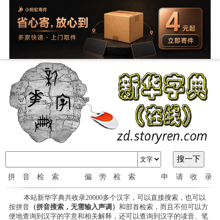
拼音检索
偏旁检索
申请收录
本站新华字典共收录20000多个汉字，可以直接搜索，也可以
按拼音
（拼音搜索，无需输入声调）
和部首检索，而且不但可以方
便地查询到汉字的字意和相关解释，还可以查询到汉字的读音、笔