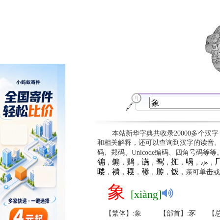
本站新华字典共收录20000多个汉
和相关解释，还可以查询到汉字的读音
码、郑码、Unicode编码、四角号码等
䦂
䥇
䴗
䜩
䴕
㧟
㖞
⺗

，
，
，
，
，
，
，
，
䁖
䙡
䎬
䅟
䏝
䥽
，
，
，
，
，
，亲可
单击
或
象
[xiàng]
【繁体】:象
【部首】:豕
【总