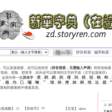
拼音检索
偏旁检索
字，可以直接搜索，也可以按拼音
（拼音搜索，无需输入声调）
和部首检索
、笔画、笔顺、部首等，此外还可以查询到汉字的字源（汉字起源来历）
䶮
䴙
䴘
䴖
䦆
䴔
䞍
䝼
䲡
䲟
等。这里列举一批
异体字
：
，
，
，
，
，
，
，
，
，
，

㑳
㑇
㔾
㘚
㘎
⺌
㥮
㧏
㩳
㧐
㭎
㱮
㳠
䎱
，
，
，
，
，
，
，
，
，
，
，
，
，
，
，
复制到搜索框中搜索其意。
笔画数】:11
【异体字】:
?
?
【五笔】:qkeu