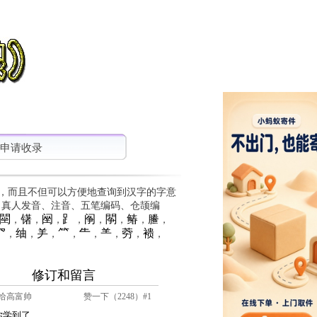
申请收录
，而且不但可以方便地查询到汉字的字意
、真人发音、注音、五笔编码、仓颉编
䦟
䦃
䦷
⻊
䦶
䦛
䲠
䲢
，
，
，
，
，
，
，
，
⺳
䌷
⺶
⺮
⺧
⺷
䓖
䙌
，
，
，
，
，
，
，
，